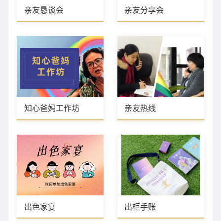
亲友恳谈会
亲友分享会
知心爸妈工作坊
亲友热线
出色家宴
出柜手账