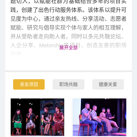
题切入，以赋能社群为基础结合多年的项目实
践，创建了出色行动服务体系。该体系以提升可
见度为中心，通过亲友热线、分享活动、志愿者
赋能、研究与倡导实现个体与家人的相互理解，
并从受助者走向助人者。同时以多元共融论坛、
入企分享、Metorship等项目，创造友善的职场
展开全部
环境。
亲友项目
职场共融
健康关爱