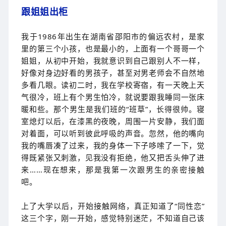
跟姐姐出柜
我于1986年出生在湖南省邵阳市的偏远农村，是家
里的第三个小孩，也是最小的，上面有一个哥哥一个
姐姐，从初中开始，我就意识到自己跟别人不一样，
好像对身边好看的男孩子，甚至对男老师会不自然地
多看几眼。读初二时，我在学校寄宿，有一天晚上天
气很冷，班上有个男生怕冷，就说要跟我睡同一张床
暖和些。那个男生是我们班的“班草”，长得很帅。寝
室熄灯以后，在漆黑的夜晚，周围一片安静，我们面
对着面，可以听到彼此呼吸的声音。忽然，他的嘴向
我的嘴唇凑了过来，我的身体一下子哆嗦了一下，觉
得既紧张又刺激，见我没有拒绝，他又把舌头伸了进
来……现在想来，那是我第一次跟男生的亲密接触
吧。
上了大学以后，开始接触网络，真正知道了“同性恋”
这三个字，刚一开始，感觉特别迷茫，不知道自己该