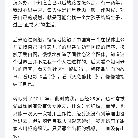
怎么办，不知道自己以后的路要怎么走，有一两年，
我没心思学习，每天像是行尸走肉一般。那时候，对
于自己的规划，就是可能会找一个女孩子结婚生子，
过上“正常人”的生活。
后来通过网络，慢慢地接触了中国第一个在媒体上公
开支持自己同性恋儿子的母亲吴幼坚阿姨的博客，接
触了爱白网，慢慢地知道了同性恋这个群体，知道这
个世界上并不是我一个人是这样的。后来看李银河老
师的博客，看天涯社区“一路同行”，熬夜追里面的故
事，看电影《蓝宇》，看《
天佑鲍比
》，慢慢地接
纳了自己。
转眼到了2011年，此时的我，已经25岁，也时常被
父母询问有没有谈女朋友，什么时候结婚，而我，也
只能一次又一次地用工作忙、缘分还没有到等理由搪
塞过去。但是随着自我认同越来越好，我开始有了跟
家人出柜的想法。只是那个出柜的机缘，一直没有出
现。