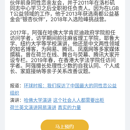
伙伴前身同性恋亲友会，并于2011年在洛杉矶
同志中心学习之后全职担任负责人。因为在LGB
T公益领域的工作，他于2013年获选南都公益基
金会“银杏伙伴”，2018年入选险峰挑战营。
2017年，阿强在哈佛大学肯尼迪政府学院担任
访问学者，访学期间前往麻省理工学院，耶鲁大
学、纽约大学等学校演讲，他还是中文两性领域
的知名博客，为网易、腾讯、凤凰网等多家媒体
撰稿，曾在荷兰在线、舞台与荧幕、腾讯大家开
设专栏。2019年春，在香港大学法学院任访问
学者。阿强擅长处理性少数的自我认同、个人成
长、家庭接纳等亲子关系改善议题。
报道：
环球时报：我们探访了中国最大的同性恋公益
组织
演讲：
哈佛大学演讲
这个社会人人都需要出柜
荷兰英文演讲
网易演讲
真实的力量