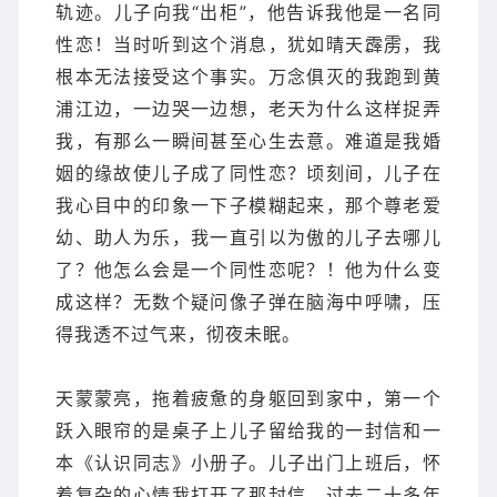
轨迹。儿子向我“出柜”，他告诉我他是一名同
性恋！当时听到这个消息，犹如晴天霹雳，我
根本无法接受这个事实。万念俱灭的我跑到黄
浦江边，一边哭一边想，老天为什么这样捉弄
我，有那么一瞬间甚至心生去意。难道是我婚
姻的缘故使儿子成了同性恋？顷刻间，儿子在
我心目中的印象一下子模糊起来，那个尊老爱
幼、助人为乐，我一直引以为傲的儿子去哪儿
了？他怎么会是一个同性恋呢？！他为什么变
成这样？无数个疑问像子弹在脑海中呼啸，压
得我透不过气来，彻夜未眠。
天蒙蒙亮，拖着疲惫的身躯回到家中，第一个
跃入眼帘的是桌子上儿子留给我的一封信和一
本《认识同志》小册子。儿子出门上班后，怀
着复杂的心情我打开了那封信，过去二十多年