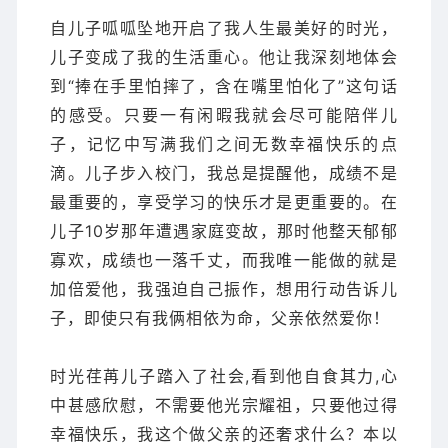
自儿子呱呱坠地开启了我人生最美好的时光，
儿子变成了我的生活重心。他让我深刻地体会
到“捧在手里怕摔了，含在嘴里怕化了”这句话
的感受。只要一有闲暇我就会尽可能陪伴儿
子，记忆中写满我们之间无数幸福快乐的点
滴。儿子步入校门，我总是提醒他，成绩不是
最重要的，享受学习的快乐才是更重要的。在
儿子10岁那年遭遇家庭变故，那时他整天郁郁
寡欢，成绩也一落千丈，而我唯一能做的就是
加倍爱他，我强迫自己振作，想用行动告诉儿
子，即使只有我俩相依为命，父亲依然爱你！
时光荏苒儿子踏入了社会,看到他自食其力,心
中甚感欣慰，不需要他光宗耀祖，只要他过得
幸福快乐，我这个做父亲的还奢求什么？本以