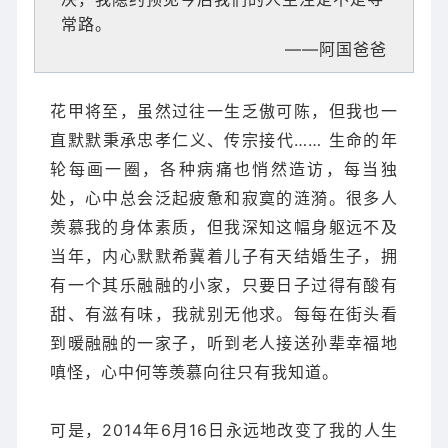
常路。
——阿国爸爸
花甲将至，虽然过往一生乏傲可陈，但我也一
直默默秉承忠孝仁义、传宗接代…… 生命的年
轮每画一圈，各种病痛也悄然造访，每当独
处，心中总会泛起疲惫和寂寞的涟漪。很多人
羡慕我的身体素质，但我深知这幅身躯远不及
当年，内心默默希冀着儿子有天结婚生子，拥
有一个其乐融融的小家，只要日子过得有酸有
甜、有滋有味，我就别无他求。每每在街头看
到暖融融的一家子，听到老人接送孙辈幸福地
嗔怪，心中何等羡慕向往只有我知道。
可是，2014年6月16日永远地改变了我的人生