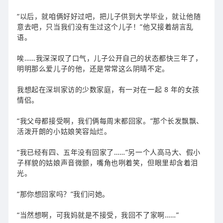
“以后，就咱俩好好过吧，把儿子供到大学毕业，就让他随
意去吧，只当我们没有生过这个儿子！”他又接着胡言乱
语。
唉……我深深叹了口气，儿子公开自己的状态都快三年了，
明明那么爱儿子的他，还是常常这么阴晴不定。
我想起在深圳家访的少数家庭，有一对在一起 8 年的女孩
情侣。
“我父母都接受啊，我们俩每周末都回家。”那个长发飘飘、
活泼开朗的小姑娘笑容灿烂。
“我已经有四、五年没有回家了……”另一个人高马大、假小
子样貌的姑娘声音微颤，嘴角也咧着笑，但眼里却含着泪
光。
“那你想回家吗？”我们问她。
“当然想啊，可我妈就是不接受，我回不了家啊……”