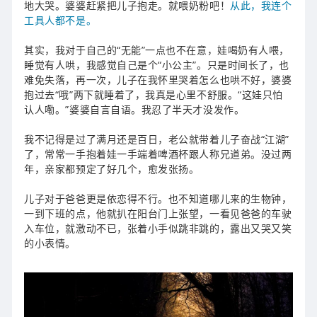
地大哭。婆婆赶紧把儿子抱走。就喂奶粉吧！
从此，我连个
工具人都不是。
其实，我对于自己的“无能”一点也不在意，娃喝奶有人喂，
睡觉有人哄，我感觉自己是个“小公主”。只是时间长了，也
难免失落，再一次，儿子在我怀里哭着怎么也哄不好，婆婆
抱过去“哦”两下就睡着了，我真是心里不舒服。“这娃只怕
认人嘞。”婆婆自言自语。我忍了半天才没发作。
我不记得是过了满月还是百日，老公就带着儿子奋战“江湖”
了，常常一手抱着娃一手端着啤酒杯跟人称兄道弟。没过两
年，亲家都预定了好几个，愈发张扬。
儿子对于爸爸更是依恋得不行。也不知道哪儿来的生物钟，
一到下班的点，他就扒在阳台门上张望，一看见爸爸的车驶
入车位，就激动不已，张着小手似跳非跳的，露出又哭又笑
的小表情。