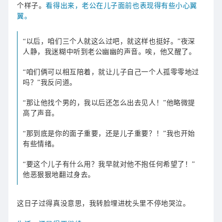
个样子。
看得出来，老公在儿子面前也表现得有些小心翼
翼。
“以后，咱们三个人就这么过吧，就这样也挺好。”夜深
人静，我迷糊中听到老公幽幽的声音。唉，他又醒了。
“咱们俩可以相互陪着，就让儿子自己一个人孤零零地过
吗？”我反问道。
“那让他找个男的，我以后还怎么出去见人！”他略微提
高了声音。
“那到底是你的面子重要，还是儿子重要？！”我也开始
有些情绪。
“要这个儿子有什么用？我早就对他不抱任何希望了！”
他恶狠狠地翻过身去。
这日子过得真没意思，我转脸埋进枕头里不停地哭泣。