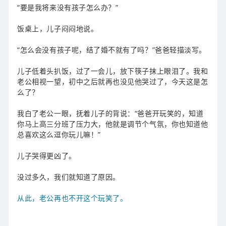
“要是我将来没有孩子怎么办？”
饭桌上，儿子闷闷地说。
“怎么会没有孩子呢，结了婚不就有了吗？”爸爸轻描淡写。
儿子低着头扒饭，过了一会儿，放下筷子抹上眼泪了。我和
老公相视一望，初中之后就再也没见他哭过了，今天这是怎
么了？
我白了老公一眼，抚着儿子的背说：“爸爸开玩笑的，知道
你马上高三分班了压力大，他就是调节个气氛，你也知道他
总喜欢这么逗你玩儿嘛！”
儿子哭得更凶了。
没过多久，我们就知道了原因。
从此，老公再也不开这个玩笑了。