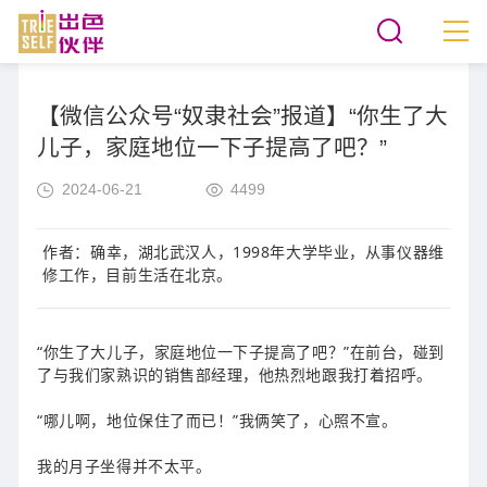
【微信公众号“奴隶社会”报道】“你生了大
儿子，家庭地位一下子提高了吧？”
2024-06-21
4499
作者：确幸，湖北武汉人，1998年大学毕业，从事仪器维
修工作，目前生活在北京。
“你生了大儿子，家庭地位一下子提高了吧？”在前台，碰到
了与我们家熟识的销售部经理，他热烈地跟我打着招呼。
“哪儿啊，地位保住了而已！”我俩笑了，心照不宣。
我的月子坐得并不太平。