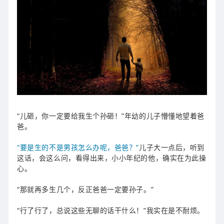
“儿砸，你一定要给我生个孙砸！”年幼的儿子懵懂地望着爸
爸。
“要是生的不是男孩怎么办呢，爸爸？”
儿子大一点后，听到
这话，会这么问，看得出来，小小年纪的他，确实在为此操
心。
“那就再多生几个，反正爸爸一定要孙子。”
“行了行了，总说这些无聊的话干什么！”我实在是不耐烦。